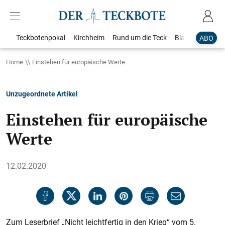
Teckbotenpokal
Kirchheim
Rund um die Teck
Blaulicht
Loka
ABO
Home
Einstehen für europäische Werte
Unzugeordnete Artikel
Einstehen für europäische
Werte
12.02.2020
Zum Leserbrief „Nicht leichtfertig in den Krieg“ vom 5.