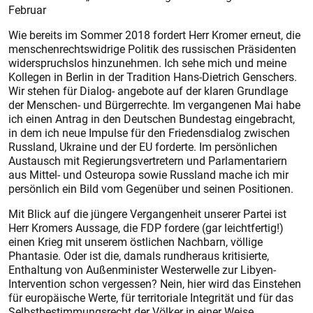
Februar
Wie bereits im Sommer 2018 fordert Herr Kromer erneut, die
menschenrechtswidrige Politik des russischen Präsidenten
widerspruchslos hinzunehmen. Ich sehe mich und meine
Kollegen in Berlin in der Tradition Hans-Dietrich Genschers.
Wir stehen für Dialog- angebote auf der klaren Grundlage
der Menschen- und Bürgerrechte. Im vergangenen Mai habe
ich einen Antrag in den Deutschen Bundestag eingebracht,
in dem ich neue Impulse für den Friedensdialog zwischen
Russland, Ukraine und der EU forderte. Im persönlichen
Austausch mit Regierungsvertretern und Parlamentariern
aus Mittel- und Osteuropa sowie Russland mache ich mir
persönlich ein Bild vom Gegenüber und seinen Positionen.
Mit Blick auf die jüngere Vergangenheit unserer Partei ist
Herr Kromers Aussage, die FDP fordere (gar leichtfertig!)
einen Krieg mit unserem östlichen Nachbarn, völlige
Phantasie. Oder ist die, damals rundheraus kritisierte,
Enthaltung von Außenminister Westerwelle zur Libyen-
Intervention schon vergessen? Nein, hier wird das Einstehen
für europäische Werte, für territoriale Integrität und für das
Selbstbestimmungsrecht der Völker in einer Weise