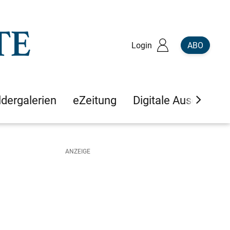
Login
ABO
ldergalerien
eZeitung
Digitale Ausgaben