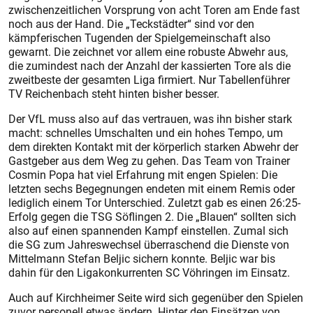
zwischenzeitlichen Vorsprung von acht Toren am Ende fast
noch aus der Hand. Die „Teckstädter“ sind vor den
kämpferischen Tugenden der Spielgemeinschaft also
gewarnt. Die zeichnet vor allem eine robuste Abwehr aus,
die zumindest nach der Anzahl der kassierten Tore als die
zweitbeste der gesamten Liga firmiert. Nur Tabellenführer
TV Reichenbach steht hinten bisher besser.
Der VfL muss also auf das vertrauen, was ihn bisher stark
macht: schnelles Umschalten und ein hohes Tempo, um
dem direkten Kontakt mit der körperlich starken Abwehr der
Gastgeber aus dem Weg zu gehen. Das Team von Trainer
Cosmin Popa hat viel Erfahrung mit engen Spielen: Die
letzten sechs Begegnungen endeten mit einem Remis oder
lediglich einem Tor Unterschied. Zuletzt gab es einen 26:25-
Erfolg gegen die TSG Söflingen 2. Die „Blauen“ sollten sich
also auf einen spannenden Kampf einstellen. Zumal sich
die SG zum Jahreswechsel überraschend die Dienste von
Mittelmann Stefan Beljic sichern konnte. Beljic war bis
dahin für den Ligakonkurrenten SC Vöhringen im Einsatz.
Auch auf Kirchheimer Seite wird sich gegenüber den Spielen
zuvor personell etwas ändern. Hinter den Einsätzen von