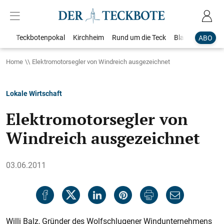
Teckbotenpokal
Kirchheim
Rund um die Teck
Blaulicht
Loka
ABO
Home
Elektromotorsegler von Windreich ausgezeichnet
Lokale Wirtschaft
Elektromotorsegler von
Windreich ausgezeichnet
03.06.2011
Willi Balz, Gründer des Wolfschlugener Windunternehmens