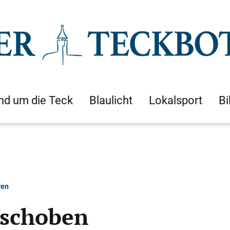
nd um die Teck
Blaulicht
Lokalsport
Bi
ren
eschoben