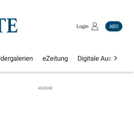
Login
ABO
ldergalerien
eZeitung
Digitale Ausgaben