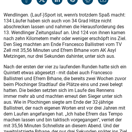
Wendlingen. (Lauf-)Sport ist, wenn‘s trotzdem Spaß macht:
134 Läufer haben sich auch von 34 Grad Hitze nicht
abschrecken lassen und nahmen die Herausforderung des
13. Wendlinger Zeitungslauf an. Und 124 von ihnen kamen
nach zehn Kilometern mehr oder weniger erschöpft ins Ziel.
Den Sieg machten am Ende Francesco Ballistreri vom TV
Zell mit 35,56 Minuten und Efrem Brhane vom AK Asyl
Metzingen, nur drei Sekunden dahinter, unter sich aus.
Nach der ersten der vier zu laufenden Runden hatte sich ein
Quintett etwas abgesetzt - mit dabei auch Francesco
Ballistreri und Efrem Brhane, die bereits zwei Wochen zuvor
beim Plochinger Stadtlauf die Plätze eins und zwei belegt
hatten. Die beiden setzten sich im Laufe des Rennens
immer mehr ab und machten erneut den Sieger unter sich
aus. Wie in Plochingen siegte am Ende der 32-jährige
Ballistreri, der nach eigenen Worten erst vor drei Jahren mit
dem Laufen angefangen hat. „Ich habe Efrem das Tempo
machen lassen und bin taktisch vorgegangen“, verriet der
mit 35,56 Minuten Schnellste an diesem Abend. Und der
zweitplatzierte Brhane, der nur drei Sekunden später ins Ziel