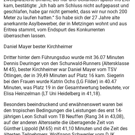
kam, bestätigte: „Ich hab am Schluss nicht aufgepasst und
geschlafen, habe gar nicht gemerkt, dass wir nur noch 200
Meter zu laufen hatten.“ So habe sich der 27 Jahre alte
anerkannte Asylbewerber, der in Metzingen wohnt und aus
Eritrea stammt, vom Endspurt des Konkurrenten
überraschen lassen.
Daniel Mayer bester Kirchheimer
Dritter hinter dem Führungsduo wurde mit 36.07 Minuten
Dennis Deuringer von den Schurwald-Runners (Altersklasse
M 45), bester Kirchheimer war Daniel Mayer vom TSV
Ötlingen, der in 39,49 Minuten auf Platz 16 kam. Siegerin
bei den Frauen wurde Katrin Ochs (LG Filder) in 40.47
Minuten, was Platz 19 in der Gesamtwertung bedeutete, vor
Elisa Heinzelman (LT Uni Heidelberg in 41,18).
Besonders beeindruckend und erwähnenswert waren bei
den tropischen Bedingungen die Leistungen des erst 14-
jährigen Leon Schall vom TB Neuffen (Rang 34 in 43,08),
auf der anderen Altersseite die überragende Zeit von
Günther Lippold (M 65) mit 41,10 Minuten und die Zeit des
ältesten Teilnehmers, Wolfgang Schwegler vom DJK