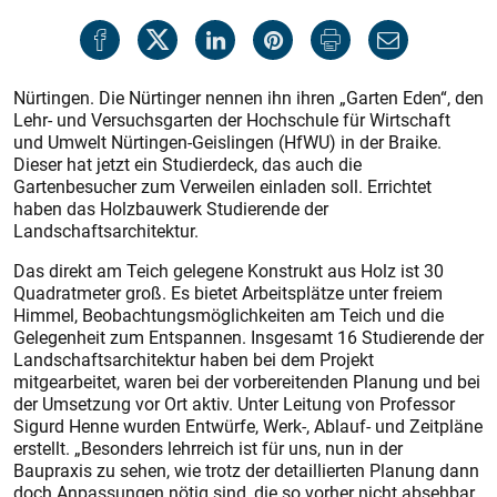
Nürtingen. Die Nürtinger nennen ihn ihren „Garten Eden“, den
Lehr- und Versuchsgarten der Hochschule für Wirtschaft
und Umwelt Nürtingen-Geislingen (HfWU) in der Braike.
Dieser hat jetzt ein Studierdeck, das auch die
Gartenbesucher zum Verweilen einladen soll. Errichtet
haben das Holzbauwerk Studierende der
Landschaftsarchitektur.
Das direkt am Teich gelegene Konstrukt aus Holz ist 30
Quadratmeter groß. Es bietet Arbeitsplätze unter freiem
Himmel, Beob­achtungsmöglichkeiten am Teich und die
Gelegenheit zum Entspannen. Insgesamt 16 Studierende der
Landschaftsarchitektur haben bei dem Projekt
mitgearbeitet, waren bei der vorbereitenden Planung und bei
der Umsetzung vor Ort aktiv. Unter Leitung von Professor
Sigurd Henne wurden Entwürfe, Werk-, Ablauf- und Zeit­pläne
erstellt. „Besonders lehrreich ist für uns, nun in der
Baupraxis zu sehen, wie trotz der detaillierten Planung dann
doch Anpassungen nötig sind, die so vorher nicht absehbar