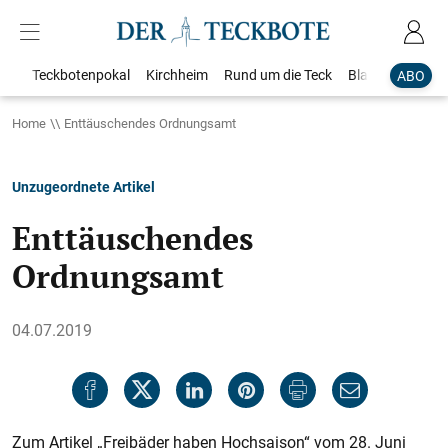
Teckbotenpokal
Kirchheim
Rund um die Teck
Blaulicht
Loka
ABO
Home
Enttäuschendes Ordnungsamt
Unzugeordnete Artikel
Enttäuschendes
Ordnungsamt
04.07.2019
Zum Artikel „Freibäder haben Hochsaison“ vom 28. Juni