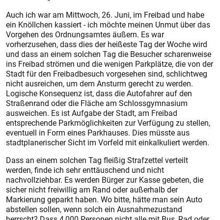
Auch ich war am Mittwoch, 26. Juni, im Freibad und habe
ein Knöllchen kassiert - ich möchte meinen Unmut über das
Vorgehen des Ordnungsamtes äußern. Es war
vorherzusehen, dass dies der heißeste Tag der Woche wird
und dass an einem solchen Tag die Besucher scharenweise
ins Freibad strömen und die wenigen Parkplätze, die von der
Stadt für den Freibadbesuch vorgesehen sind, schlichtweg
nicht ausreichen, um dem Ansturm gerecht zu werden.
Logische Konsequenz ist, dass die Autofahrer auf den
Straßenrand oder die Fläche am Schlossgymnasium
ausweichen. Es ist Aufgabe der Stadt, am Freibad
entsprechende Parkmöglichkeiten zur Verfügung zu stellen,
eventuell in Form eines Parkhauses. Dies müsste aus
stadtplanerischer Sicht im Vorfeld mit einkalkuliert werden.
Dass an einem solchen Tag fleißig Strafzettel verteilt
werden, finde ich sehr enttäuschend und nicht
nachvollziehbar. Es werden Bürger zur Kasse gebeten, die
sicher nicht freiwillig am Rand oder außerhalb der
Markierung geparkt haben. Wo bitte, hätte man sein Auto
abstellen sollen, wenn solch ein Ausnahmezustand
herrscht? Dass 4 000 Personen nicht alle mit Bus, Rad oder