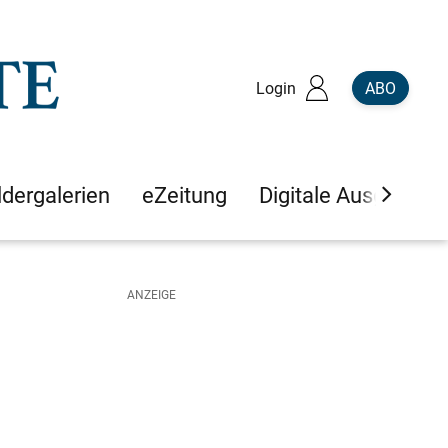
Login
ABO
ldergalerien
eZeitung
Digitale Ausgaben