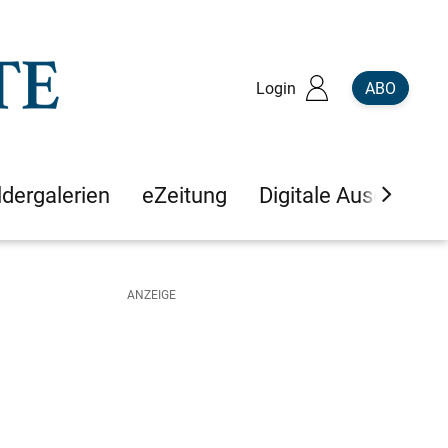
Login
ABO
ldergalerien
eZeitung
Digitale Ausgaben