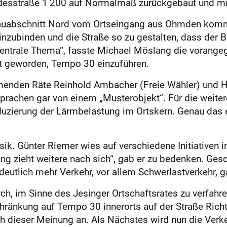
desstraße 1 200 auf Normalmaß zurückgebaut und mit
r Bauabschnitt Nord vom Ortseingang aus Ohmden komm
inzubinden und die Straße so zu gestalten, dass der 
 zentrale Thema“, fasste Michael Möslang die vorange
t geworden, Tempo 30 einzuführen.
enden Räte Reinhold Ambacher (Freie Wähler) und H
prachen gar von einem „Musterobjekt“. Für die weite
uzierung der Lärmbelastung im Ortskern. Genau das 
ik. Günter Riemer wies auf verschiedene Initiativen in
g zieht weitere nach sich“, gab er zu bedenken. Gesc
 deutlich mehr Verkehr, vor allem Schwerlastverkehr, g
ch, im Sinne des Jesinger Ortschaftsrates zu verfahr
ränkung auf Tempo 30 innerorts auf der Straße Ric
ch dieser Meinung an. Als Nächstes wird nun die Ve