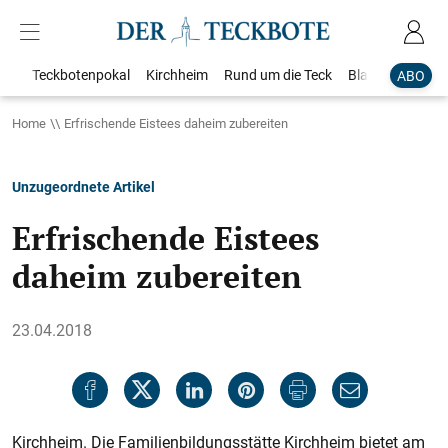
Teckbotenpokal
Kirchheim
Rund um die Teck
Blaulicht
Loka
ABO
Home
Erfrischende Eistees daheim zubereiten
Unzugeordnete Artikel
Erfrischende Eistees
daheim zubereiten
23.04.2018
Kirchheim. Die Familienbildungsstätte Kirchheim bietet am