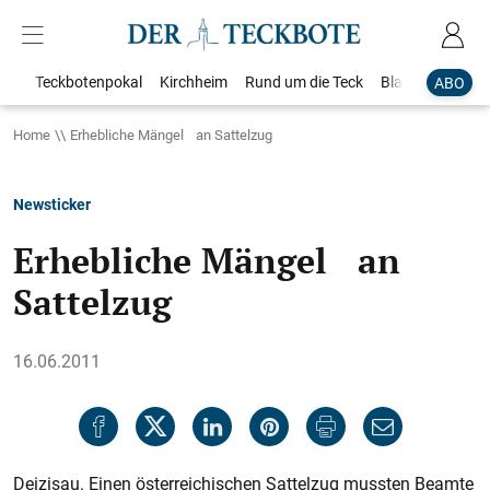
Teckbotenpokal
Kirchheim
Rund um die Teck
Blaulicht
Loka
ABO
Home
Erhebliche Mängel an Sattelzug
Newsticker
Erhebliche Mängel an
Sattelzug
16.06.2011
Deizisau. Einen österreichischen Sattelzug mussten Beamte