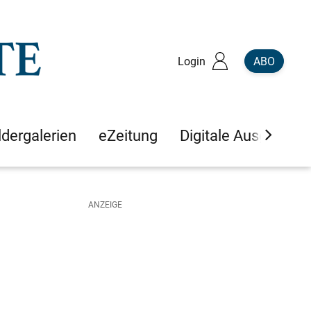
Login
ABO
ldergalerien
eZeitung
Digitale Ausgaben