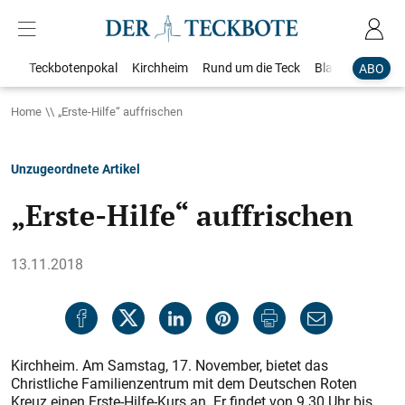
Teckbotenpokal
Kirchheim
Rund um die Teck
Blaulicht
Loka
ABO
Home
„Erste-Hilfe“ auffrischen
Unzugeordnete Artikel
„Erste-Hilfe“ auffrischen
13.11.2018
Kirchheim. Am Samstag, 17. November, bietet das
Christliche Familienzentrum mit dem Deutschen Roten
Kreuz einen Erste-Hilfe-Kurs an. Er findet von 9.30 Uhr bis