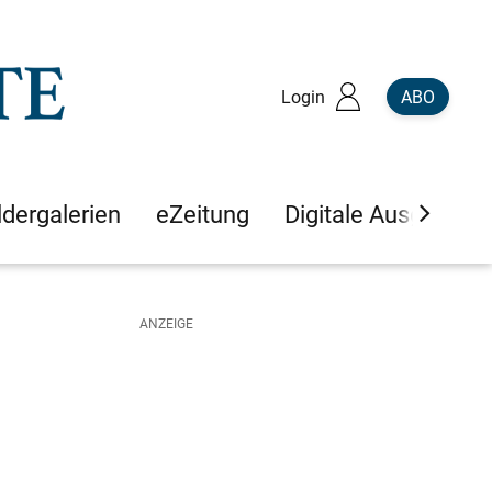
Login
ABO
ldergalerien
eZeitung
Digitale Ausgaben