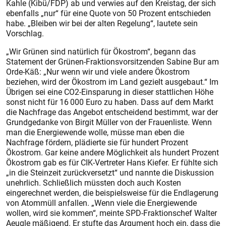
Kahle (Kibü/FDP) ab und verwies auf den Kreistag, der sich
ebenfalls „nur“ für eine Quote von 50 Prozent entschieden
habe. „Bleiben wir bei der alten Regelung“, lautete sein
Vorschlag.
„Wir Grünen sind natürlich für Ökostrom“, begann das
Statement der Grünen-Fraktionsvorsitzenden Sabine Bur am
Orde-Käß: „Nur wenn wir und viele andere Ökostrom
beziehen, wird der Ökostrom im Land gezielt ausgebaut.“ Im
Übrigen sei eine CO2-Einsparung in dieser stattlichen Höhe
sonst nicht für 16 000 Euro zu haben. Dass auf dem Markt
die Nachfrage das Angebot entscheidend bestimmt, war der
Grundgedanke von Birgit Müller von der Frauenliste. Wenn
man die Energiewende wolle, müsse man eben die
Nachfrage fördern, plädierte sie für hundert Prozent
Ökostrom. Gar keine andere Möglichkeit als hundert Prozent
Ökostrom gab es für CIK-Vertreter Hans Kiefer. Er fühlte sich
„in die Steinzeit zurückversetzt“ und nannte die Diskussion
unehrlich. Schließlich müssten doch auch Kosten
eingerechnet werden, die beispielsweise für die Endlagerung
von Atommüll anfallen. „Wenn viele die Energiewende
wollen, wird sie kommen“, meinte SPD-Fraktionschef Walter
Aeugle mäßigend. Er stufte das Argument hoch ein, dass die