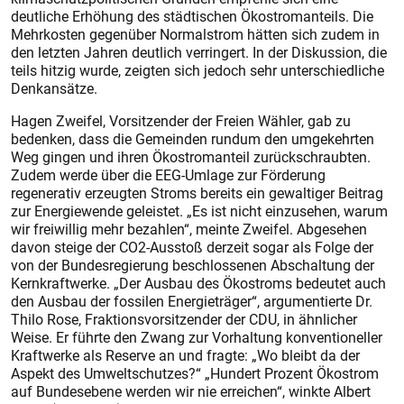
deutliche Erhöhung des städtischen Ökostromanteils. Die
Mehrkosten gegenüber Normalstrom hätten sich zudem in
den letzten Jahren deutlich verringert. In der Diskussion, die
teils hitzig wurde, zeigten sich jedoch sehr unterschiedliche
Denkansätze.
Hagen Zweifel, Vorsitzender der Freien Wähler, gab zu
bedenken, dass die Gemeinden rundum den umgekehrten
Weg gingen und ihren Ökostromanteil zurückschraubten.
Zudem werde über die EEG-Umlage zur Förderung
regenerativ erzeugten Stroms bereits ein gewaltiger Beitrag
zur Energiewende geleistet. „Es ist nicht einzusehen, warum
wir freiwillig mehr bezahlen“, meinte Zweifel. Abgesehen
davon steige der CO2-Ausstoß derzeit sogar als Folge der
von der Bundesregierung beschlossenen Abschaltung der
Kernkraftwerke. „Der Ausbau des Ökostroms bedeutet auch
den Ausbau der fossilen Energieträger“, argumentierte Dr.
Thilo Rose, Fraktionsvorsitzender der CDU, in ähnlicher
Weise. Er führte den Zwang zur Vorhaltung konventioneller
Kraftwerke als Reserve an und fragte: „Wo bleibt da der
Aspekt des Umweltschutzes?“ „Hundert Prozent Ökostrom
auf Bundesebene werden wir nie erreichen“, winkte Albert