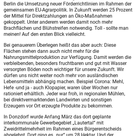
Berlin die Umsetzung neuer Förderrichtlinien im Rahmen der
gemeinsamen EU-Agrarpolitik. In Zukunft werden 25 Prozent
der Mittel für Direktzahlungen an Öko-Maßnahmen
gekoppelt. Unter anderem werden damit noch mehr
Brachflächen und Blühstreifen notwendig. Toll - sollte man
meinen! Auf den ersten Blick vielleicht.
Bei genauerem Überlegen heißt das aber auch: Diese
Flächen stehen dann auch nicht mehr für die
Nahrungsmittelproduktion zur Verfügung. Damit werden die
verbleibenden, besonders fruchtbaren und gut mit Wasser
versorgten Böden noch wichtiger für unsere Zukunft. Wir
dürfen uns nicht weiter noch mehr von ausländischen
Lebensmitteln abhängig machen. Beispiel Corona: Mehl,
Hefe -und ja - auch Klopapier, waren über Wochen nur
rationiert erhältlich. Jeder war froh, in regionalen Mühlen,
bei direktvermarktenden Landwirten und sonstigen
Erzeugern vor Ort erzeugte Produkte zu bekommen.
In Donzdorf wurde Anfang März das dort geplante
interkommunale Gewerbegebiet „Lautertal“ mit
Zweidrittelmehrheit im Rahmen eines Bürgerentscheids
abgelehnt. Dort ging es „nur“ um 28 Hektar. Und der