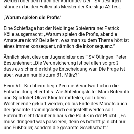
werden oder dem nach der Vorrunde? Der TSV Jesingen
stünde in beiden Fällen als Meister der Kreisliga A2 fest.
„Warum spielen die Profis“
Eine Schieflage hat der Neidlinger Spielertrainer Patrick
Kölle ausgemacht: „Warum spielen die Profis, aber die
Amateure nicht? Bei allem, was man zu dem Thema hört ist
eines immer konsequent, nämlich die Inkonsequenz.“
Ähnlich sieht dies der Jugendleiter des TSV Ötlingen, Peter
Bestenlehner: „Die Verunsicherung ist bei allen so groß,
dass es sicher die richtige Entscheidung war. Die Frage ist
aber, warum nur bis zum 31. März?“
Beim VfL Kirchheim begrüßen die Verantwortlichen die
Entscheidung ebenfalls. Wie Abteilungsleiter Marc Butenuth
und Sportchef Oliver Klingler mitteilen, soll übers
Wochenende geklärt werden, ob bis Ende des Monats auch
der gesamte Trainingsbetrieb eingestellt werden soll.
Butenuth sieht darüber hinaus die Politik in der Pflicht. „Es
muss dringend was passieren, denn es betrifft ja nicht nur
uns Fußballer, sondern die gesamte Gesellschaft.“