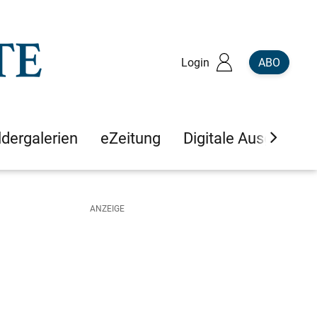
Login
ABO
ldergalerien
eZeitung
Digitale Ausgaben