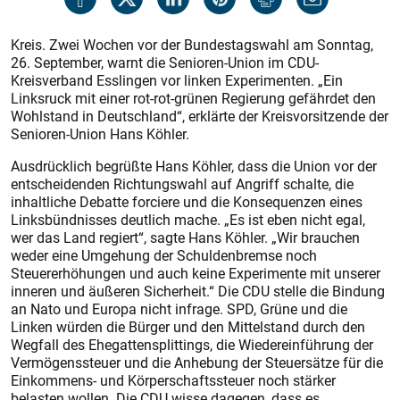
Kreis. Zwei Wochen vor der Bundestagswahl am Sonntag,
26. September, warnt die Senioren-Union im CDU-
Kreisverband Esslingen vor linken Experimenten. „Ein
Linksruck mit einer rot-rot-grünen Regierung gefährdet den
Wohlstand in Deutschland“, erklärte der Kreisvorsitzende der
Senioren-Union Hans Köhler.
Ausdrücklich begrüßte Hans Köhler, dass die Union vor der
entscheidenden Richtungswahl auf Angriff schalte, die
inhaltliche Debatte forciere und die Konsequenzen eines
Linksbündnisses deutlich mache. „Es ist eben nicht egal,
wer das Land regiert“, sagte Hans Köhler. „Wir brauchen
weder eine Umgehung der Schuldenbremse noch
Steuererhöhungen und auch keine Experimente mit unserer
inneren und äußeren Sicherheit.“ Die CDU stelle die Bindung
an Nato und Europa nicht infrage. SPD, Grüne und die
Linken würden die Bürger und den Mittelstand durch den
Wegfall des Ehegattensplittings, die Wiedereinführung der
Vermögenssteuer und die Anhebung der Steuersätze für die
Einkommens- und Körperschaftssteuer noch stärker
belasten wollen. Die CDU wisse dagegen, dass es