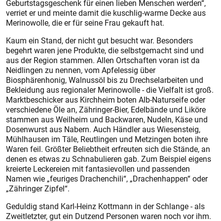
Geburtstagsgeschenk für einen lieben Menschen werden“,
verriet er und meinte damit die kuschlig-warme Decke aus
Merinowolle, die er für seine Frau gekauft hat.
Kaum ein Stand, der nicht gut besucht war. Besonders
begehrt waren jene Produkte, die selbstgemacht sind und
aus der Region stammen. Allen Ortschaften voran ist da
Neidlingen zu nennen, vom Apfelessig über
Biosphärenhonig, Walnussöl bis zu Drechselarbeiten und
Bekleidung aus regionaler Merinowolle - die Vielfalt ist groß.
Marktbeschicker aus Kirchheim boten Alb-Naturseife oder
verschiedene Öle an, Zähringer-Bier, Edelbände und Liköre
stammen aus Weilheim und Backwaren, Nudeln, Käse und
Dosenwurst aus Nabern. Auch Händler aus Wiesensteig,
Mühlhausen im Täle, Reutlingen und Metzingen boten ihre
Waren feil. Größter Beliebtheit erfreuten sich die Stände, an
denen es etwas zu Schnabulieren gab. Zum Beispiel eigens
kreierte Leckereien mit fantasievollen und passenden
Namen wie „feuriges Drachenchili“, „Drachenhappen“ oder
„Zähringer Zipfel“.
Geduldig stand Karl-Heinz Kottmann in der Schlange - als
Zweitletzter, gut ein Dutzend Personen waren noch vor ihm.