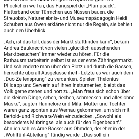
Pflöckchen werfen, das Fangspiel der „Plumpsack“,
Flatterband oder Türmchen aus Nüssen bauen, die
Streuobst-, Naturerlebnis- und Museumspädagogin Heidi
Schubert aus Owen erklärte nicht nur die Regeln, sie behielt
auch den Überblick.
„Ach, ist das toll, dass der Markt stattfinden kann“, bekam
Andrea Bauknecht von vielen „glücklich aussehenden
Marktbesuchern“ immer wieder zu hören. Für die
Rathausmitarbeiterin selbst ist es der erste Zähringermarkt.
Und schlenderte man über den Platz und durch die Gassen,
herrschte überall Ausgelassenheit - Letzteres war auch dem
„Duo Zeitensprung“ zu verdanken. Spielen Thelonius
Dilldapp und Serverin auf ihren Instrumenten, bleibt das
Volk gerne stehen und hört zu. „Man freut sich schon über
die kleinen Dinge, sehen, riechen, schmecken und alles ohne
Maske“, sagten Hannelore und Mila. Mutter und Tochter
waren ganz spontan aus Wernau gekommen, um sich mit
Bertold- und Richwara-Wein einzudecken. „Sowohl als
besonderes Mitbringsel als auch für den Eigenbedarf.“
Ähnlich sah es Arne Bäcker aus Ohmden, der eher in der
„Wohlfühl-Abteilung“ fündig wurde. „Das soll ein