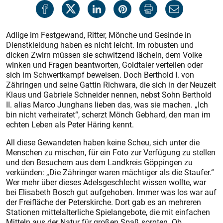
Adlige im Festgewand, Ritter, Mönche und Gesinde in
Dienstkleidung haben es nicht leicht. Im robusten und
dicken Zwirn müssen sie schwitzend lächeln, dem Volke
winken und Fragen beantworten, Goldtaler verteilen oder
sich im Schwertkampf beweisen. Doch Berthold I. von
Zähringen und seine Gattin Richwara, die sich in der Neuzeit
Klaus und Gabriele Schneider nennen, nebst Sohn Berthold
II. alias Marco Junghans lieben das, was sie machen. „Ich
bin nicht verheiratet“, scherzt Mönch Gebhard, den man im
echten Leben als Peter Häring kennt.
All diese Gewandeten haben keine Scheu, sich unter die
Menschen zu mischen, für ein Foto zur Verfügung zu stellen
und den Besuchern aus dem Landkreis Göppingen zu
verkünden: „Die Zähringer waren mächtiger als die Staufer.“
Wer mehr über dieses Adelsgeschlecht wissen wollte, war
bei Elisabeth Bosch gut aufgehoben. Immer was los war auf
der Freifläche der Peterskirche. Dort gab es an mehreren
Stationen mittelalterliche Spielangebote, die mit einfachen
Mitteln aus der Natur für großen Spaß sorgten. Ob