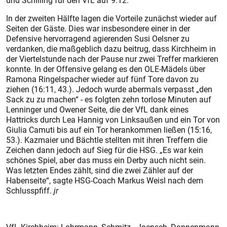
und Schilling für den VfL auf 9:12.
In der zweiten Hälfte lagen die Vorteile zunächst wieder auf
Seiten der Gäste. Dies war insbesondere einer in der
Defensive hervorragend agierenden Susi Oelsner zu
verdanken, die maßgeblich dazu beitrug, dass Kirchheim in
der Viertelstunde nach der Pause nur zwei Treffer markieren
konnte. In der Offensive gelang es den OLE-Mädels über
Ramona Ringelspacher wieder auf fünf Tore davon zu
ziehen (16:11, 43.). Jedoch wurde abermals verpasst „den
Sack zu zu machen“ - es folgten zehn torlose Minuten auf
Lenninger und Owener Seite, die der VfL dank eines
Hattricks durch Lea Hannig von Linksaußen und ein Tor von
Giulia Camuti bis auf ein Tor herankommen ließen (15:16,
53.). Kazmaier und Bächtle stellten mit ihren Treffern die
Zeichen dann jedoch auf Sieg für die HSG. „Es war kein
schönes Spiel, aber das muss ein Derby auch nicht sein.
Was letzten Endes zählt, sind die zwei Zähler auf der
Habenseite“, sagte HSG-Coach Markus Weisl nach dem
Schlusspfiff.
jr