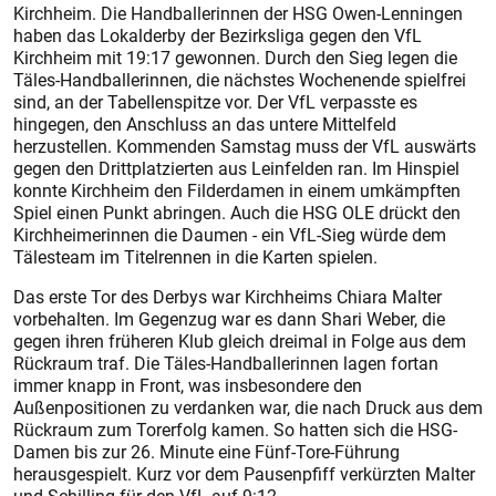
Kirchheim. Die Handballerinnen der HSG Owen-Lenningen
haben das Lokalderby der Bezirksliga gegen den VfL
Kirchheim mit 19:17 gewonnen. Durch den Sieg legen die
Täles-Handballerinnen, die nächstes Wochenende spielfrei
sind, an der Tabellenspitze vor. Der VfL verpasste es
hingegen, den Anschluss an das untere Mittelfeld
herzustellen. Kommenden Samstag muss der VfL auswärts
gegen den Drittplatzierten aus Leinfelden ran. Im Hinspiel
konnte Kirchheim den Filderdamen in einem umkämpften
Spiel einen Punkt abringen. Auch die HSG OLE drückt den
Kirchheimerinnen die Daumen - ein VfL-Sieg würde dem
Tälesteam im Titelrennen in die Karten spielen.
Das erste Tor des Derbys war Kirchheims Chiara Malter
vorbehalten. Im Gegenzug war es dann Shari Weber, die
gegen ihren früheren Klub gleich dreimal in Folge aus dem
Rückraum traf. Die Täles-Handballerinnen lagen fortan
immer knapp in Front, was insbesondere den
Außenpositionen zu verdanken war, die nach Druck aus dem
Rückraum zum Torerfolg kamen. So hatten sich die HSG-
Damen bis zur 26. Minute eine Fünf-Tore-Führung
herausgespielt. Kurz vor dem Pausenpfiff verkürzten Malter