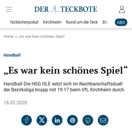
Teckbotenpokal
Kirchheim
Rund um die Teck
Blaulicht
Loka
ABO
Home
„Es war kein schönes Spiel“
Handball
„Es war kein schönes Spiel“
Handball Die HSG OLE setzt sich im Nachbarschaftsduell
der Bezirksliga knapp mit 19:17 beim VfL Kirchheim durch.
16.02.2020