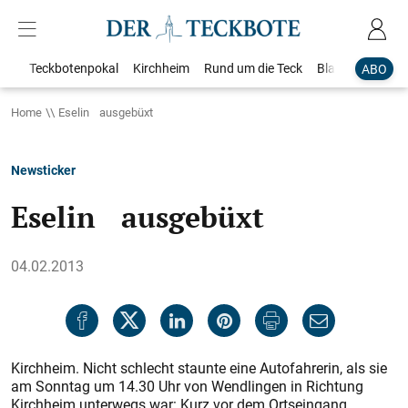
Teckbotenpokal
Kirchheim
Rund um die Teck
Blaulicht
Loka
ABO
Home
Eselin ausgebüxt
Newsticker
Eselin ausgebüxt
04.02.2013
Kirchheim. Nicht schlecht staunte eine Autofahrerin, als sie
am Sonntag um 14.30 Uhr von Wendlingen in Richtung
Kirchheim unterwegs war: Kurz vor dem Ortseingang