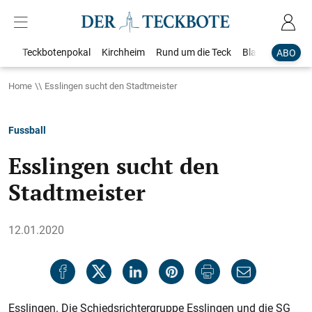
Teckbotenpokal
Kirchheim
Rund um die Teck
Blaulicht
Loka
ABO
Home
Esslingen sucht den Stadtmeister
Fussball
Esslingen sucht den
Stadtmeister
12.01.2020
Esslingen. Die Schiedsrichtergruppe Esslingen und die SG