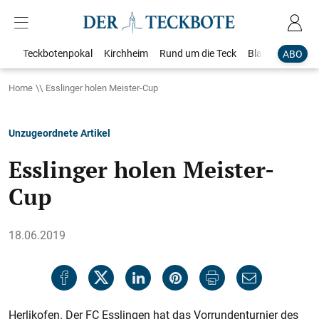
Teckbotenpokal
Kirchheim
Rund um die Teck
Blaulicht
Loka
ABO
Home
Esslinger holen Meister-Cup
Unzugeordnete Artikel
Esslinger holen Meister-
Cup
18.06.2019
Herlikofen. Der FC Esslingen hat das Vorrundenturnier des