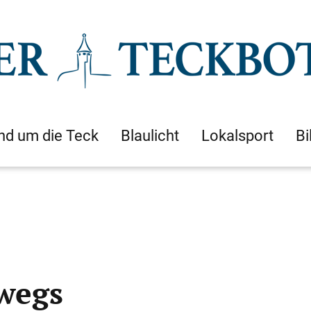
nd um die Teck
Blaulicht
Lokalsport
Bi
rwegs