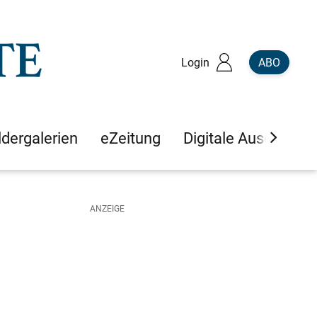
Login
ABO
ldergalerien
eZeitung
Digitale Ausgaben