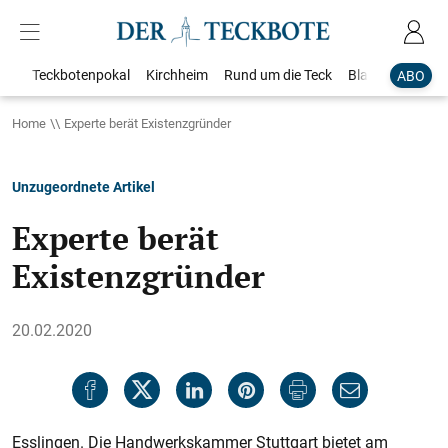
Teckbotenpokal
Kirchheim
Rund um die Teck
Blaulicht
Loka
ABO
Home
Experte berät Existenzgründer
Unzugeordnete Artikel
Experte berät
Existenzgründer
20.02.2020
Esslingen. Die Handwerkskammer Stuttgart bietet am