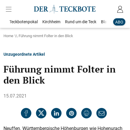
Teckbotenpokal
Kirchheim
Rund um die Teck
Blaulicht
Loka
ABO
Home
Führung nimmt Folter in den Blick
Unzugeordnete Artikel
Führung nimmt Folter in
den Blick
15.07.2021
Neuffen. Württembergische Höhenburgen wie Hohenurach