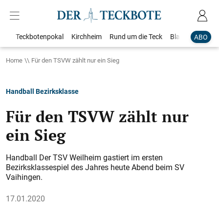
Teckbotenpokal
Kirchheim
Rund um die Teck
Blaulicht
Loka
ABO
Home
Für den TSVW zählt nur ein Sieg
Handball Bezirksklasse
Für den TSVW zählt nur
ein Sieg
Handball Der TSV Weilheim gastiert im ersten
Bezirksklassespiel des Jahres heute Abend beim SV
Vaihingen.
17.01.2020