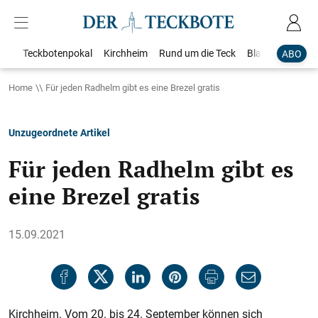
Teckbotenpokal
Kirchheim
Rund um die Teck
Blaulicht
Loka
ABO
Home
Für jeden Radhelm gibt es eine Brezel gratis
Unzugeordnete Artikel
Für jeden Radhelm gibt es
eine Brezel gratis
15.09.2021
Kirchheim. Vom 20. bis 24. September können sich