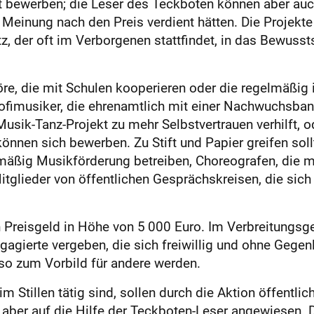
t bewerben; die Leser des Teckboten können aber au
 Meinung nach den Preis verdient hätten. Die Projekt
z, der oft im Verborgenen stattfindet, in das Bewussts
e, die mit Schulen kooperieren oder die regelmäßig 
rofimusiker, die ehrenamtlich mit einer Nachwuchsband
usik-Tanz-Projekt zu mehr Selbstvertrauen verhilft, od
önnen sich bewerben. Zu Stift und Papier greifen sol
mäßig Musikförderung betreiben, Choreografen, die m
Mitglieder von öffentlichen Gesprächskreisen, die sic
Preisgeld in Höhe von 5 000 Euro. Im Verbreitungsge
agierte vergeben, die sich freiwillig und ohne Gegen
o zum Vorbild für andere werden.
 im Stillen tätig sind, sollen durch die Aktion öffentlic
aber auf die Hilfe der Teckboten-Leser angewiesen. D