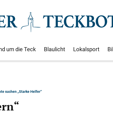
nd um die Teck
Blaulicht
Lokalsport
Bi
ote suchen „Starke Helfer“
ern“