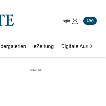
Login
ABO
ldergalerien
eZeitung
Digitale Ausgaben