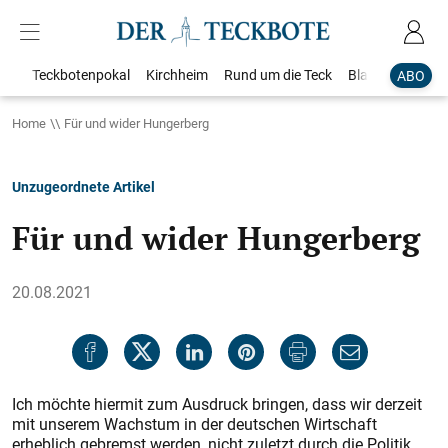
Teckbotenpokal
Kirchheim
Rund um die Teck
Blaulicht
Loka
ABO
Home
Für und wider Hungerberg
Unzugeordnete Artikel
Für und wider Hungerberg
20.08.2021
Ich möchte hiermit zum Ausdruck bringen, dass wir derzeit
mit unserem Wachstum in der deutschen Wirtschaft
erheblich gebremst werden, nicht zuletzt durch die Politik,