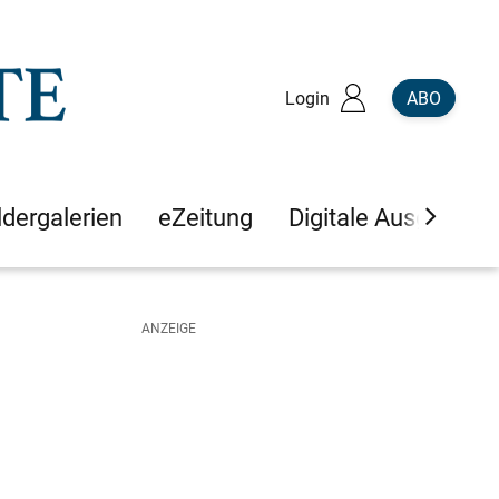
Login
ABO
ldergalerien
eZeitung
Digitale Ausgaben