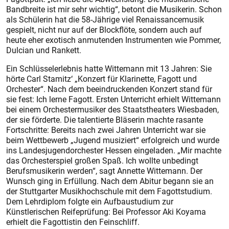
Bandbreite ist mir sehr wichtig“, betont die Musikerin. Schon
als Schülerin hat die 58-Jährige viel Renaissancemusik
gespielt, nicht nur auf der Blockflöte, sondern auch auf
heute eher exotisch anmutenden Instrumenten wie Pommer,
Dulcian und Rankett.
Ein Schlüsselerlebnis hatte Wittemann mit 13 Jahren: Sie
hörte Carl Stamitz‘ „Konzert für Klarinette, Fagott und
Orchester“. Nach dem beeindruckenden Konzert stand für
sie fest: Ich lerne Fagott. Ersten Unterricht erhielt Wittemann
bei einem Orchestermusiker des Staatstheaters Wiesbaden,
der sie förderte. Die talentierte Bläserin machte rasante
Fortschritte: Bereits nach zwei Jahren Unterricht war sie
beim Wettbewerb „Jugend musiziert“ erfolgreich und wurde
ins Landesjugendorchester Hessen eingeladen. „Mir machte
das Orchesterspiel großen Spaß. Ich wollte unbedingt
Berufsmusikerin werden“, sagt Annette Wittemann. Der
Wunsch ging in Erfüllung. Nach dem Abitur begann sie an
der Stuttgarter Musikhochschule mit dem Fagottstudium.
Dem Lehrdiplom folgte ein Aufbaustudium zur
Künstlerischen Reifeprüfung: Bei Professor Aki Koyama
erhielt die Fagottistin den Feinschliff.