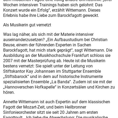
Wochen intensiven Trainings haben sich gelohnt: Das
Konzert wurde ein Erfolg“, erzählt Wittemann. Dieses
Erlebnis habe ihre Liebe zum Barockfagott geweckt.
Als Musikerin gut vernetzt
Was lag näher, als sich mit der Materie intensiver
auseinanderzusetzen? „Ein Aufbaustudium bei Chris­tian
Beuse, einem der führenden Experten in Sachen
Barockfagott, hat mich stark geprägt“, sagt Wittemann. Die
Ausbildung an der Musikhochschule Frankfurt schloss sie
2007 mit der Masterprüfung ab. Heute ist die Musikerin
bestens vernetzt: Sie spielt unter der Leitung von
Stiftskantor Kay Johannsen im Stuttgarter Ensemble
„Stiftsbarock“ und in dem auf historische Instrumente
spezialisierten Ensemble „La Banda“. Zudem ist sie mit der
„Hannoverschen Hofkapelle“ in Konzertsälen und Kirchen zu
hören.
Annette Wittemann ist auch Expertin auf dem klassischen
Fagott der Mozart-Zeit, und beim Heilbronner
Sinfonieorchester sitzt sie seit 20 Jahren am ersten
Fagottpult. „Ich liebe die Abwechslung: Die musikalische