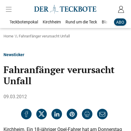
Teckbotenpokal
Kirchheim
Rund um die Teck
Blaulicht
Loka
ABO
Home
Fahranfänger verursacht Unfall
Newsticker
Fahranfänger verursacht
Unfall
09.03.2012
Kirchheim. Ein 18-jähriger Opel-Fahrer hat am Donnerstag