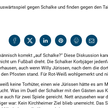
uswärtsspiel gegen Schalke und finden gegen den Tab
männisch korrekt „auf Schalke?“ Diese Diskussion kan
icht um Fußball dreht. Die Schalker Korbjäger jedenf
hausen, auch wenn Willy Jürissen, nach dem die dorti
 den Pfosten stand. Für Rot-Weiß wohlgemerkt und ni
weiß keine Torhüter, einen wie Jürissen hätte es am
ucht. Was im Duell der Schalker mit den Gästen aus K
te auch für zwei Spiele gereicht. Nett anzusehen war d
ger war: Kein Kirchheimer Ziel blieb unerreicht. Das 