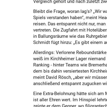
Vergleich geholt und nach zuletzt zw
Bleibt die Frage, woran lag‘s? „Wir
Spiels verstanden haben“, meint Head
reisen. Das entspannt nicht nur, man
vertreten. Die Zugfahrt mit Hotelü
in Ballungsräume wie das Ruhrgebiet 
Schmidt fügt hinzu: „Es gibt einem 
Allerdings: Verlorene Reboundstärke 
weiß im Kirchheimer Lager niemand so
Ranking - hinter Teams wie Bremerh
dem bis dahin versiertesten Kirchhei
meint David Rösch, „aber wir müssen
anschließend entspannt zugucken wie d
Eine Extra-Belohnung hätte sich am M
ist aller Ehren wert. Im Hinspiel le
zeigte er dem Gegner, wo filigrante