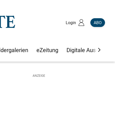
Login
ABO
ldergalerien
eZeitung
Digitale Ausgaben