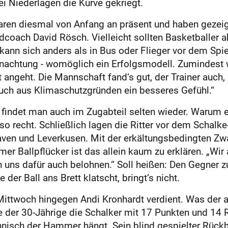
ei Niederlagen die Kurve gekriegt.
 waren diesmal von Anfang an präsent und haben gezei
coach David Rösch. Vielleicht sollten Basketballer a
 kann sich anders als in Bus oder Flieger vor dem Spi
bernachtung - womöglich ein Erfolgsmodell. Zumindes
angeht. Die Mannschaft fand‘s gut, der Trainer auch,
auch aus Klimaschutzgründen ein besseres Gefühl.“
findet man auch im Zugabteil selten wieder. Warum es
 recht. Schließlich lagen die Ritter vor dem Schalke-
aven und Leverkusen. Mit der erkältungsbedingten Z
mer Ballpflücker ist das allein kaum zu erklären. „Wi
 uns dafür auch belohnen.“ Soll heißen: Den Gegner
er Ball ans Brett klatscht, bringt‘s nicht.
ittwoch hingegen Andi Kronhardt verdient. Was der au
hrte der 30-Jährige die Schalker mit 17 Punkten und 1
chnisch der Hammer hängt. Sein blind gespielter Rüc