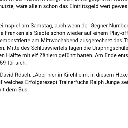
utzte, wäre allein schon das Eintrittsgeld wert gewe
Heimspiel am Samstag, auch wenn der Gegner Nürnberg 
e Franken als Siebte schon wieder auf einem Play-of
demonstrierte am Mittwochabend ausgerechnet das Ta
n. Mitte des Schlussviertels lagen die Urspringschül
ten Hälfte mit elf Zählern geführt hatten. Am Ende e
59 für sich.
gt David Rösch. „Aber hier in Kirchheim, in diesem He
 welches Erfolgsrezept Trainerfuchs Ralph Junge setz
it dem Bus.