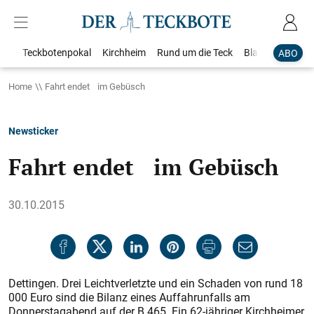
Teckbotenpokal
Kirchheim
Rund um die Teck
Blaulicht
Loka
ABO
Home
Fahrt endet im Gebüsch
Newsticker
Fahrt endet im Gebüsch
30.10.2015
Dettingen. Drei Leichtverletzte und ein Schaden von rund 18
000 Euro sind die Bilanz eines Auffahrunfalls am
Donnerstagabend auf der B 465. Ein 62-jähriger Kirchheimer