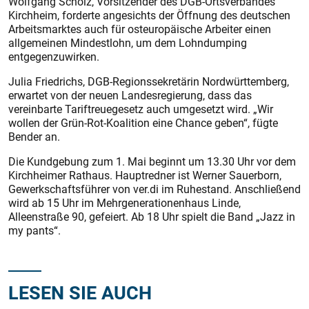
Wolfgang Scholz, Vorsitzender des DGB-Ortsverbandes
Kirchheim, forderte angesichts der Öffnung des deutschen
Arbeitsmarktes auch für osteuropäische Arbeiter einen
allgemeinen Mindestlohn, um dem Lohn­dumping
entgegenzuwirken.
Julia Friedrichs, DGB-Regionssekretärin Nordwürttemberg,
erwartet von der neuen Landesregierung, dass das
vereinbarte Tariftreuegesetz auch umgesetzt wird. „Wir
wollen der Grün-Rot-Koalition eine Chance geben“, fügte
Bender an.
Die Kundgebung zum 1. Mai beginnt um 13.30 Uhr vor dem
Kirchheimer Rathaus. Hauptredner ist Werner Sauerborn,
Gewerkschaftsführer von ver.di im Ruhestand. Anschließend
wird ab 15 Uhr im Mehrgenerationenhaus Linde,
Alleenstraße 90, gefeiert. Ab 18 Uhr spielt die Band „Jazz in
my pants“.
LESEN SIE AUCH