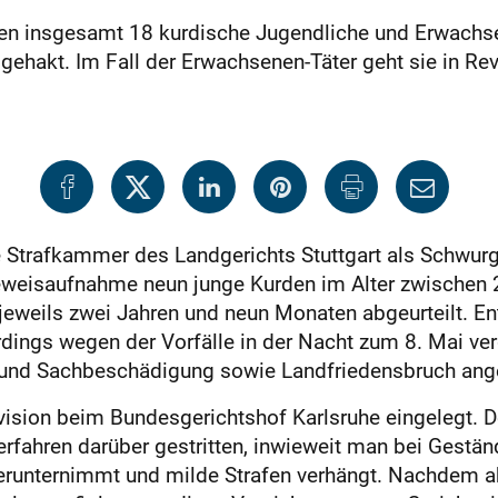
gen insgesamt 18 kurdische Jugendliche und Erwachsen
gehakt. Im Fall der Erwachsenen-Täter geht sie in Rev
ße Strafkammer des Landgerichts Stuttgart als Schwu
weisaufnahme neun junge Kurden im Alter zwischen 2
 jeweils zwei Jahren und neun Monaten abgeurteilt. E
rdings wegen der Vorfälle in der Nacht zum 8. Mai ve
g und Sachbeschädigung sowie Landfriedensbruch a
sion beim Bundesgerichtshof Karlsruhe eingelegt. De
rfahren darüber gestritten, inwieweit man bei Gestä
runternimmt und milde Strafen verhängt. Nachdem ab