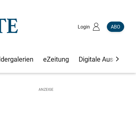
Login
ABO
ldergalerien
eZeitung
Digitale Ausgaben