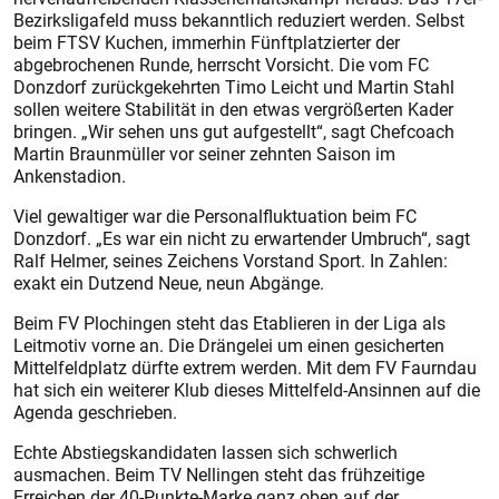
Bezirksligafeld muss bekanntlich reduziert werden. Selbst
beim FTSV Kuchen, immerhin Fünftplatzierter der
abgebrochenen Runde, herrscht Vorsicht. Die vom FC
Donzdorf zurückgekehrten Timo Leicht und Martin Stahl
sollen weitere Stabilität in den etwas vergrößerten Kader
bringen. „Wir sehen uns gut aufgestellt“, sagt Chefcoach
Martin Braunmüller vor seiner zehnten Saison im
Ankenstadion.
Viel gewaltiger war die Personalfluktuation beim FC
Donzdorf. „Es war ein nicht zu erwartender Umbruch“, sagt
Ralf Helmer, seines Zeichens Vorstand Sport. In Zahlen:
exakt ein Dutzend Neue, neun Abgänge.
Beim FV Plochingen steht das Etablieren in der Liga als
Leitmotiv vorne an. Die Drängelei um einen gesicherten
Mittelfeldplatz dürfte extrem werden. Mit dem FV Faurndau
hat sich ein weiterer Klub dieses Mittelfeld-Ansinnen auf die
Agenda geschrieben.
Echte Abstiegskandidaten lassen sich schwerlich
ausmachen. Beim TV Nellingen steht das frühzeitige
Erreichen der 40-Punkte-Marke ganz oben auf der