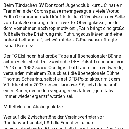
Beim Türkischen SV Donzdorf Jugendclub, kurz JC, hat ein
Transfer in der Coronapause mehr gesagt als viele Worte:
Fatih Özkahraman wird künftig in der Offensive an der Seite
von Tarik Serour angreifen - zwei Ex-Oberligakicker, beide
dem Vernehmen nach top motiviert. „Fatih bringt eine große
fußballerische Erfahrung mit, Führungsqualitäten und eine
hohe Arbeitsmoral“, schwärmt der JC-Pressebeauftragte
Ismail Kesmez.
Der FC Eislingen hat große Tage auf überregionaler Bühne
schon viele erlebt. Der zweifache DFB-Pokal-Teilnehmer von
1978 und 1982 sowie Oberligist hofft auf eine Trendwende,
verbunden mit einem Zurück auf die überregionale Bühne.
Thomas Scheuring, selbst einst DFB-Pokalakteur mit dem
VfL Kirchheim 2003 gegen Hannover 96, setzt dabei auf
einen Kader, der in den vergangenen Jahren „qualitativ
immer wieder ergänzt“ worden sei.
Mittelfeld und Abstiegsplätze
Wer auf die Zwischentöne der Vereinsvertreter vor
Rundenstart achtet, hört die Furcht vor einem
nervenaufreibenden Klassenerhaltskampf heraus. Das 17er-