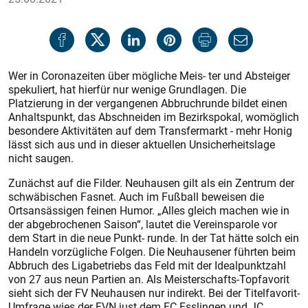
Wer in Coronazeiten über mögliche Meis- ter und Absteiger
spekuliert, hat hierfür nur wenige Grundlagen. Die
Platzierung in der vergangenen Abbruchrunde bildet einen
Anhaltspunkt, das Abschneiden im Bezirkspokal, womöglich
besondere Aktivitäten auf dem Transfermarkt - mehr Honig
lässt sich aus und in dieser aktuellen Unsicherheitslage
nicht saugen.
Zunächst auf die Filder. Neuhausen gilt als ein Zentrum der
schwäbischen Fasnet. Auch im Fußball beweisen die
Ortsansässigen feinen Humor. „Alles gleich machen wie in
der abgebrochenen Saison“, lautet die Vereinsparole vor
dem Start in die neue Punkt- runde. In der Tat hätte solch ein
Handeln vorzügliche Folgen. Die Neuhausener führten beim
Abbruch des Ligabetriebs das Feld mit der Idealpunktzahl
von 27 aus neun Partien an. Als Meisterschafts-Topfavorit
sieht sich der FV Neuhausen nur indirekt. Bei der Titelfavorit-
Umfrage wies der FVN just dem FC Esslingen und JC