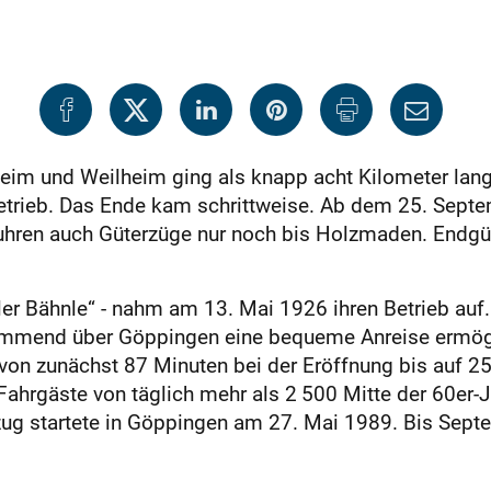
heim und Weilheim ging als knapp acht Kilometer la
etrieb. Das Ende kam schrittweise. Ab dem 25. Sept
uhren auch Güterzüge nur noch bis Holzmaden. Endgült
r Bähnle“ - nahm am 13. Mai 1926 ihren Betrieb auf. 
kommend über Göppingen eine bequeme Anreise ermög
 von zunächst 87 Minuten bei der Eröffnung bis auf 2
Fahrgäste von täglich mehr als 2 500 Mitte der 60er-
zug startete in Göppingen am 27. Mai 1989. Bis Sept