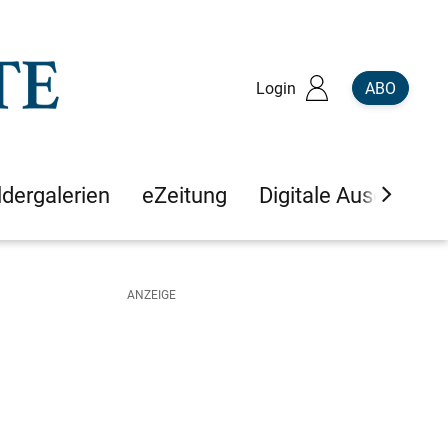
Login
ABO
ldergalerien
eZeitung
Digitale Ausgaben