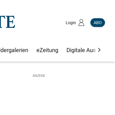
Login
ABO
ldergalerien
eZeitung
Digitale Ausgaben