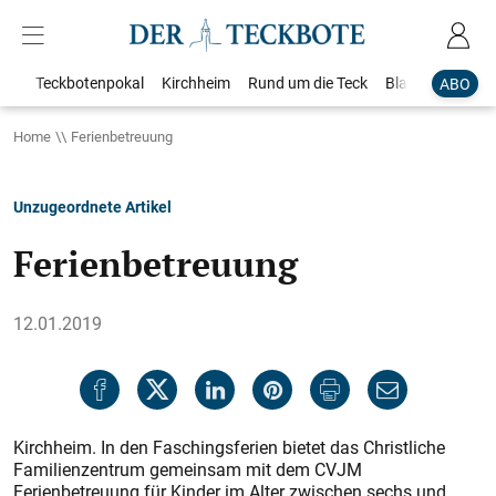
Teckbotenpokal
Kirchheim
Rund um die Teck
Blaulicht
Loka
ABO
Home
Ferienbetreuung
Unzugeordnete Artikel
Ferienbetreuung
12.01.2019
Kirchheim. In den Faschingsferien bietet das Christliche
Familienzentrum gemeinsam mit dem CVJM
Ferienbetreuung für Kinder im Alter zwischen sechs und