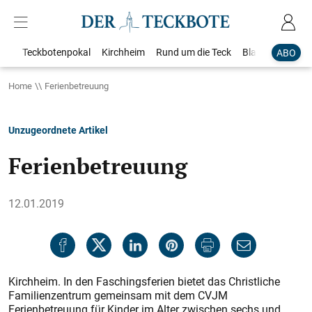
Teckbotenpokal
Kirchheim
Rund um die Teck
Blaulicht
Loka
ABO
Home
Ferienbetreuung
Unzugeordnete Artikel
Ferienbetreuung
12.01.2019
Kirchheim. In den Faschingsferien bietet das Christliche
Familienzentrum gemeinsam mit dem CVJM
Ferienbetreuung für Kinder im Alter zwischen sechs und