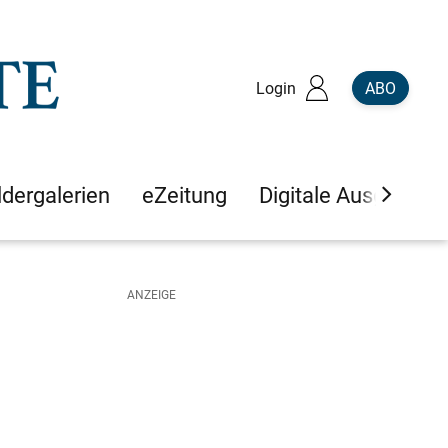
Login
ABO
ldergalerien
eZeitung
Digitale Ausgaben