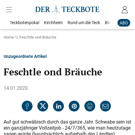
Teckbotenpokal
Kirchheim
Rund um die Teck
Blaulicht
Loka
ABO
Home
Feschtle ond Bräuche
Unzugeordnete Artikel
Feschtle ond Bräuche
14.01.2020
Auf gut schwäbisch durch das ganze Jahr. Schwabe sein ist
ein ganzjähriger Vollzeitjob - 24/7/365, wie man heutzutage
sagen würde (hauptsächlich außerhalb des Ländles).