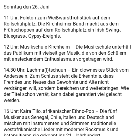
Sonntag den 26. Juni
11 Uhr: Folxton zum Weißwurstfrühstück auf dem
Rollschuhplatz: Die Kirchheimer Band macht aus dem
Frühschoppen auf dem Rollschuhplatz ein Irish Swing-,
Bluegrass-, Gypsy-Ereignis.
12 Uhr: Musikschule Kirchheim – Die Musikschule unterhält
das Pub­likum mit vielseitiger Musik, die von den Schülern
mit ansteckendem Enthusiasmus vorgetragen wird.
14.30 Uhr: Lachma(l)tschuun – Ein clowneskes Stück vom
Anderssein. Zum Schluss steht die Erkenntnis, dass
Fremdes und Neues das Gewohnte und Alte nicht
verdrängen will, sondern bereichern und weiterbringen. Wie
der Titel schon verrät, kann dabei garantiert viel gelacht
werden.
16 Uhr: Kaira Tilo, afrikanischer Ethno-Pop – Die fünf
Musiker aus Senegal, Chile, Italien und Deutschland
mischen mit Instrumenten und Stimmen traditionelle
westafrikanische Lieder mit moderner Rockmusik und
katapultieren sie gekonnt ins 21. Jahrhundert.