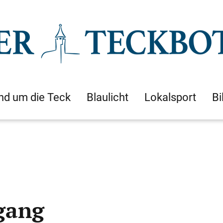
nd um die Teck
Blaulicht
Lokalsport
Bi
gang