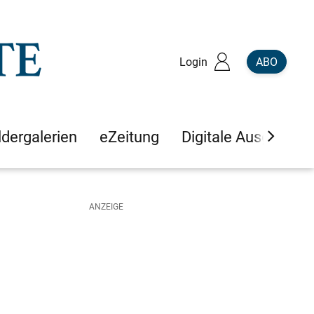
Login
ABO
ldergalerien
eZeitung
Digitale Ausgaben