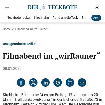
Teckbotenpokal
Kirchheim
Rund um die Teck
Blaulicht
Loka
ABO
Home
Filmabend im „wirRauner“
Unzugeordnete Artikel
Filmabend im „wirRauner“
08.01.2020
Kirchheim. Film ab heißt es am Freitag, 17. Januar, um 20
Uhr im Treffpunkt „wirRauner“ in der Eichendorffstraße 73 in
Kirchheim. Gezeigt wird der Film „Weit. Die Geschichte von