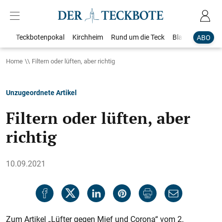
Teckbotenpokal
Kirchheim
Rund um die Teck
Blaulicht
Loka
ABO
Home
Filtern oder lüften, aber richtig
Unzugeordnete Artikel
Filtern oder lüften, aber
richtig
10.09.2021
Zum Artikel „Lüfter gegen Mief und Corona“ vom 2.